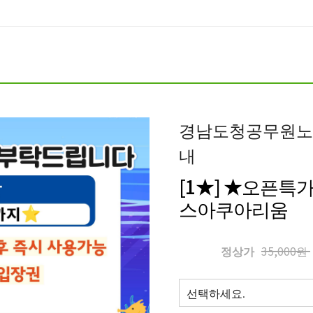
경남도청공무원노동
내
[1★] ★오픈특가
스아쿠아리움
정상가
35,000원