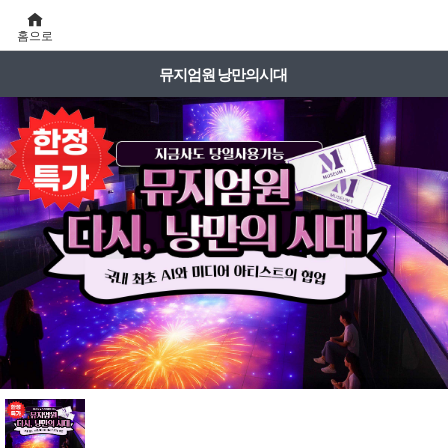
홈으로
뮤지엄원 낭만의시대