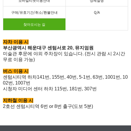
모바일티켓이용안내
상세설명
구매/유효기간/취소/환불안내
Q/A
찾아오시는 길
자차 이용 시
부산광역시 해운대구 센텀서로 20, 뮤지엄원
미술관 후문에 야외 주차장이 있습니다. (전시 관람 시 2시간
무료 이용 가능)
​버스 이용 시
센텀시티역 하차141번, 155번, 40번, 5-1번, 63번, 1001번, 10
02번, 1007번
​시청자 미디어 센터 하차 115번, 181번, 307번
​지하철 이용 시
​2호선 센텀시티역 6번 or 8번 출구(도보 5분)