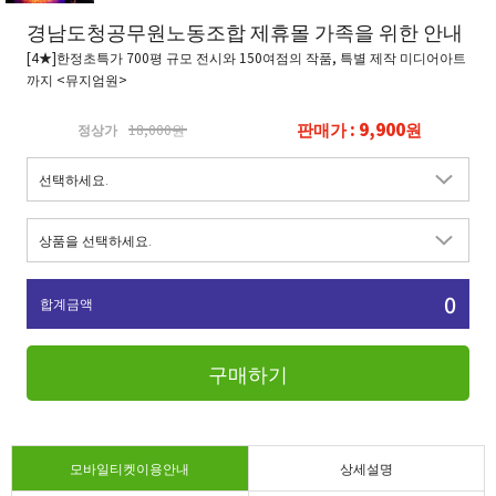
경남도청공무원노동조합 제휴몰 가족을 위한 안내
[4★]한정초특가 700평 규모 전시와 150여점의 작품, 특별 제작 미디어아트
까지 <뮤지엄원>
판매가 : 9,900원
정상가
18,000원
0
합계금액
구매하기
모바일티켓이용안내
상세설명